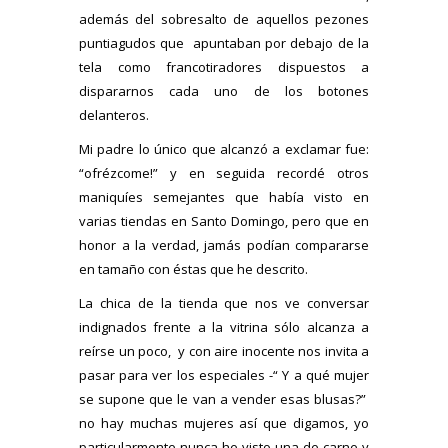
además del sobresalto de aquellos pezones
puntiagudos que apuntaban por debajo de la
tela como francotiradores dispuestos a
dispararnos cada uno de los botones
delanteros.
Mi padre lo único que alcanzó a exclamar fue:
“ofrézcome!” y en seguida recordé otros
maniquíes semejantes que había visto en
varias tiendas en Santo Domingo, pero que en
honor a la verdad, jamás podían compararse
en tamaño con éstas que he descrito.
La chica de la tienda que nos ve conversar
indignados frente a la vitrina sólo alcanza a
reírse un poco, y con aire inocente nos invita a
pasar para ver los especiales -“ Y a qué mujer
se supone que le van a vender esas blusas?”
no hay muchas mujeres así que digamos, yo
particularmente nunca he visto una de carne y