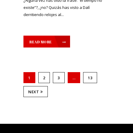
¿Alguna vez has oído la frase: “el tiempo no
existe”?, ¿no? Quizás has visto a Dalí
derritiendo relojes al...
READ MORE
1
2
3
…
13
NEXT