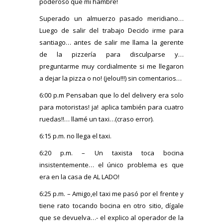
poderoso que mi hambre!
Superado un almuerzo pasado meridiano…
Luego de salir del trabajo Decido irme para
santiago… antes de salir me llama la gerente
de la pizzería para disculparse y…
preguntarme muy cordialmente si me llegaron
a dejar la pizza o no! (jelou!!!) sin comentarios…
6:00 p.m Pensaban que lo del delivery era solo
para motoristas! ja! aplica también para cuatro
ruedas!!… llamé un taxi…(craso error).
6:15 p.m. no llega el taxi.
6:20 p.m. – Un taxista toca bocina
insistentemente… el único problema es que
era en la casa de AL LADO!
6:25 p.m. – Amigo,el taxi me pasó por el frente y
tiene rato tocando bocina en otro sitio, dígale
que se devuelva…- el explico al operador de la