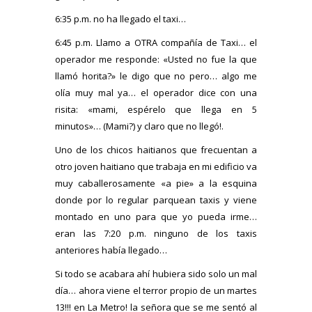
6:35 p.m. no ha llegado el taxi…
6:45 p.m. Llamo a OTRA compañía de Taxi… el
operador me responde: «Usted no fue la que
llamó horita?» le digo que no pero… algo me
olía muy mal ya… el operador dice con una
risita: «mami, espérelo que llega en 5
minutos»… (Mami?) y claro que no llegó!.
Uno de los chicos haitianos que frecuentan a
otro joven haitiano que trabaja en mi edificio va
muy caballerosamente «a pie» a la esquina
donde por lo regular parquean taxis y viene
montado en uno para que yo pueda irme…
eran las 7:20 p.m. ninguno de los taxis
anteriores había llegado…
Si todo se acabara ahí hubiera sido solo un mal
día… ahora viene el terror propio de un martes
13!!! en La Metro! la señora que se me sentó al