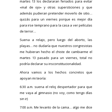
martes 13 los declararan feriados para evitar
«mal de ojo» y otras supersticiones y que
además pudieran pretender moverlo de sitio…
quizás para un viernes porque es mejor día
para irse temprano para la casa a ver películas
de terror…
Suena a relajo, pero luego del aborto, las
playas… no dudaría que nuestros congresistas
me hubieran hecho el chiste de cambiarme el
martes 13 pasado para un viernes, total no
podría declarar su insconstitucionalidad.
Ahora vamos a los hechos concretos que
apoyan mi teoría:
6:30 a.m. suena el reloj despertador para que
me vaya al gimnasio (no voy, como tengo días
sin ir)
7:00 a.m. Me levanto de la cama… algo me dice