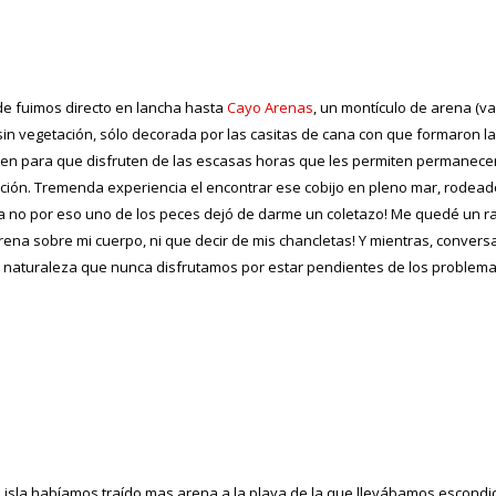
de fuimos directo en lancha hasta
Cayo Arenas
, un montículo de arena (va
 sin vegetación, sólo decorada por las casitas de cana con que formaron l
siten para que disfruten de las escasas horas que les permiten permanece
ación. Tremenda experiencia el encontrar ese cobijo en pleno mar, rodead
a no por eso uno de los peces dejó de darme un coletazo! Me quedé un r
ena sobre mi cuerpo, ni que decir de mis chancletas! Y mientras, conver
a naturaleza que nunca disfrutamos por estar pendientes de los problema
isla habíamos traído mas arena a la playa de la que llevábamos escondi