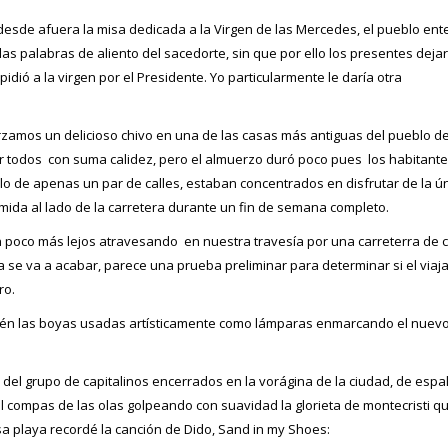
esde afuera la misa dedicada a la Virgen de las Mercedes, el pueblo ent
s palabras de aliento del sacedorte, sin que por ello los presentes deja
dió a la virgen por el Presidente. Yo particularmente le daría otra
amos un delicioso chivo en una de las casas más antiguas del pueblo de 
por todos con suma calidez, pero el almuerzo duró poco pues los habitant
 de apenas un par de calles, estaban concentrados en disfrutar de la úni
mida al lado de la carretera durante un fin de semana completo.
n poco más lejos atravesando en nuestra travesía por una carreterra 
se va a acabar, parece una prueba preliminar para determinar si el viaj
ro.
én las boyas usadas artísticamente como lámparas enmarcando el nuevo 
del grupo de capitalinos encerrados en la vorágina de la ciudad, de espald
compas de las olas golpeando con suavidad la glorieta de montecristi qu
a playa recordé la canción de Dido, Sand in my Shoes: