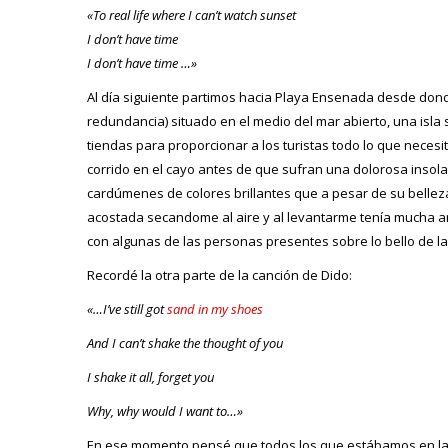
«To real life where I can’t watch sunset
I don’t have time
I don’t have time …»
Al día siguiente partimos hacia Playa Ensenada desde don
redundancia) situado en el medio del mar abierto, una isla
tiendas para proporcionar a los turistas todo lo que nece
corrido en el cayo antes de que sufran una dolorosa insol
cardúmenes de colores brillantes que a pesar de su bellez
acostada secandome al aire y al levantarme tenía mucha ar
con algunas de las personas presentes sobre lo bello de l
Recordé la otra parte de la canción de Dido:
«…I’ve still got
sand in my shoes
And I can’t shake the thought of you
I shake it all, forget you
Why, why would I want to…»
En ese momento pensé que todos los que estábamos en la 