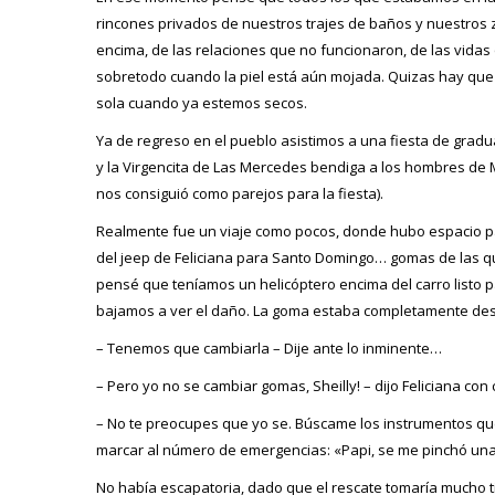
rincones privados de nuestros trajes de baños y nuestros
encima, de las relaciones que no funcionaron, de las vida
sobretodo cuando la piel está aún mojada. Quizas hay que
sola cuando ya estemos secos.
Ya de regreso en el pueblo asistimos a una fiesta de gradu
y la Virgencita de Las Mercedes bendiga a los hombres de 
nos consiguió como parejos para la fiesta).
Realmente fue un viaje como pocos, donde hubo espacio 
del jeep de Feliciana para Santo Domingo… gomas de las que
pensé que teníamos un helicóptero encima del carro listo p
bajamos a ver el daño. La goma estaba completamente des
– Tenemos que cambiarla – Dije ante lo inminente…
– Pero yo no se cambiar gomas, Sheilly! – dijo Feliciana c
– No te preocupes que yo se. Búscame los instrumentos que
marcar al número de emergencias: «Papi, se me pinchó una
No había escapatoria, dado que el rescate tomaría mucho 