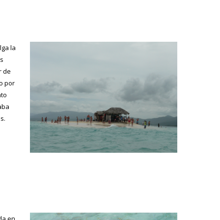
lga la
as
r de
o por
ato
saba
s.
da en