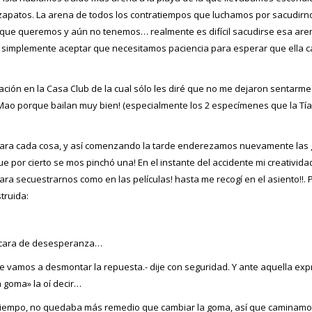
 zapatos. La arena de todos los contratiempos que luchamos por sacudirn
s que queremos y aún no tenemos… realmente es difícil sacudirse esa are
 simplemente aceptar que necesitamos paciencia para esperar que ella c
ación en la Casa Club de la cual sólo les diré que no me dejaron sentarme
Mao porque bailan muy bien! (especialmente los 2 especímenes que la Tí
para cada cosa, y así comenzando la tarde enderezamos nuevamente las
 por cierto se mos pinchó una! En el instante del accidente mi creativid
ara secuestrarnos como en las películas! hasta me recogí en el asiento!!.
truida:
on cara de desesperanza…
 vamos a desmontar la repuesta.- dije con seguridad. Y ante aquella expr
 goma» la oí decir…
tiempo, no quedaba más remedio que cambiar la goma, así que caminamos h