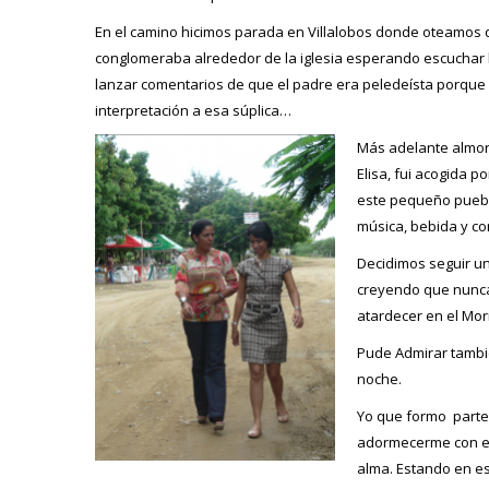
En el camino hicimos parada en Villalobos donde oteamos d
conglomeraba alrededor de la iglesia esperando escuchar la
lanzar comentarios de que el padre era peledeísta porque pi
interpretación a esa súplica…
Más adelante almorz
Elisa, fui acogida 
este pequeño pueblo
música, bebida y co
Decidimos seguir u
creyendo que nunca 
atardecer en el Mor
Pude Admirar tambi
noche.
Yo que formo parte 
adormecerme con el 
alma. Estando en es