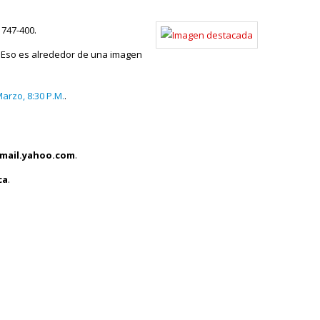
 747-400.
 Eso es alrededor de una imagen
arzo, 8:30 P.M.
.
mail.yahoo.com
.
ca
.