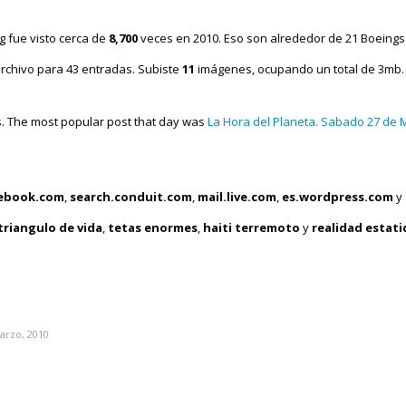
g fue visto cerca de
8,700
veces en 2010. Eso son alrededor de 21 Boeings
rchivo para 43 entradas. Subiste
11
imágenes, ocupando un total de 3mb.
. The most popular post that day was
La Hora del Planeta. Sabado 27 de M
ebook.com
,
search.conduit.com
,
mail.live.com
,
es.wordpress.com
y
triangulo de vida
,
tetas enormes
,
haiti terremoto
y
realidad estati
arzo, 2010