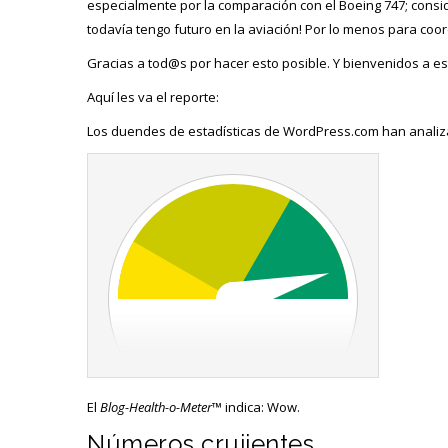
especialmente por la comparación con el Boeing 747; consi
todavía tengo futuro en la aviación! Por lo menos para coo
Gracias a tod@s por hacer esto posible. Y bienvenidos a e
Aquí les va el reporte:
Los duendes de estadísticas de WordPress.com han analizad
El
Blog-Health-o-Meter™
indica: Wow.
Números crujientes