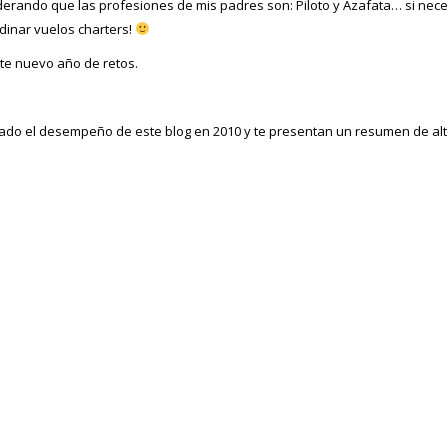
derando que las profesiones de mis padres son: Piloto y Azafata… si nec
rdinar vuelos charters!
ste nuevo año de retos.
o el desempeño de este blog en 2010 y te presentan un resumen de alto n