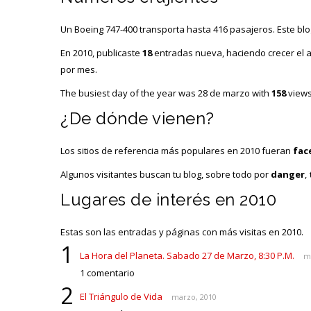
Un Boeing 747-400 transporta hasta 416 pasajeros. Este blo
En 2010, publicaste
18
entradas nueva, haciendo crecer el a
por mes.
The busiest day of the year was 28 de marzo with
158
views
¿De dónde vienen?
Los sitios de referencia más populares en 2010 fueran
fac
Algunos visitantes buscan tu blog, sobre todo por
danger
,
Lugares de interés en 2010
Estas son las entradas y páginas con más visitas en 2010.
1
La Hora del Planeta. Sabado 27 de Marzo, 8:30 P.M.
m
1 comentario
2
El Triángulo de Vida
marzo, 2010