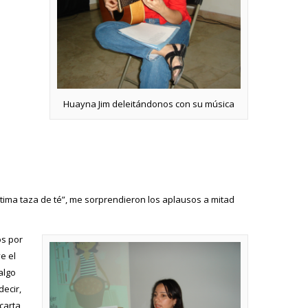
Huayna Jim deleitándonos con su música
última taza de té”, me sorprendieron los aplausos a mitad
s por
e el
algo
ecir,
carta