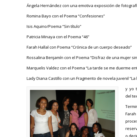
Ángela Hernández con una emotiva exposición de fotograf
Romina Bayo con el Poema “Confesiones”
Isis Aquino/Poema “Sin título”
Patricia Minaya con el Poema “46”
Farah Hallal con Poema “Crónica de un cuerpo deseado”
Rossalina Benjamín con el Poema “Disfraz de una mujer si
Marquelis Valdez con el Poema “La tarde se me duerme ent
Lady Diana Castillo con un Fragmento de novela juvenil “La h
y yo t
del te
Termin
Farah 
proces
reserv
o deci