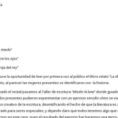
ía
n miedo”
re los ojos”
ija del rey”
uve la oportunidad de leer por primera vez al público el Micro relato “La 
xto, al parecer las mujeres presentes se identificaron con la historia.
ado el recital pasamos al Taller de escritura
“Misión: la luna”
donde guiado
los presentes pudieron experimentar con un ejercicio sencillo cómo se viv
o creativo de la escritura, desmitificando el hecho de que la literatura es 
ado para seres especiales, y dejando claro que todos tenemos algo que d
rnos en este caso, pues el resultado del ejercicio fue hacernos una micro-