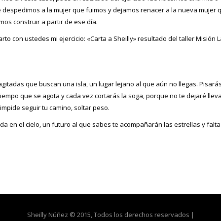
 despedimos a la mujer que fuimos y dejamos renacer a la nueva mujer 
mos construir a partir de ese día.
to con ustedes mi ejercicio: «Carta a Sheilly» resultado del taller Misión L
itadas que buscan una isla, un lugar lejano al que aún no llegas. Pisará
tiempo que se agota y cada vez cortarás la soga, porque no te dejaré llev
impide seguir tu camino, soltar peso.
nda en el cielo, un futuro al que sabes te acompañarán las estrellas y falt
Sheilly Núñez © 2015, Todos los derechos reservados |