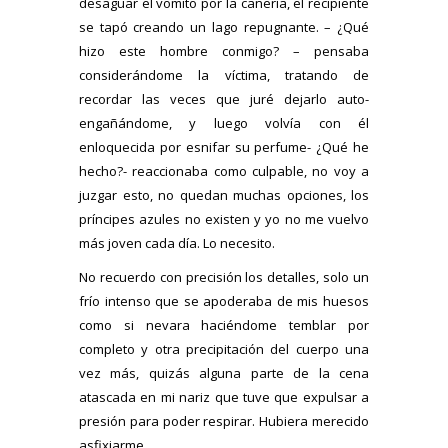
desaguar el vomito por la cañería, el recipiente
se tapó creando un lago repugnante. – ¿Qué
hizo este hombre conmigo? – pensaba
considerándome la víctima, tratando de
recordar las veces que juré dejarlo auto-
engañándome, y luego volvía con él
enloquecida por esnifar su perfume- ¿Qué he
hecho?- reaccionaba como culpable, no voy a
juzgar esto, no quedan muchas opciones, los
príncipes azules no existen y yo no me vuelvo
más joven cada día. Lo necesito.
No recuerdo con precisión los detalles, solo un
frío intenso que se apoderaba de mis huesos
como si nevara haciéndome temblar por
completo y otra precipitación del cuerpo una
vez más, quizás alguna parte de la cena
atascada en mi nariz que tuve que expulsar a
presión para poder respirar. Hubiera merecido
asfixiarme.