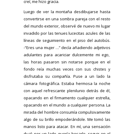
creí, me hizo gracia.
Luego de ver la montaña desdibujarse hasta
convertirse en una sombra pareja con el resto
del mundo exterior, observé de nuevo mi lugar
invadido por las tenues lucecitas azules de las
líneas de seguimiento en el piso del autobús.
-“Eres una mujer …” decía añadiendo adjetivos
adulantes para acariciar dulcemente mi ego,
las horas pasaron sin notarse porque en el
fondo reía muchas veces con sus chistes y
disfrutaba su compañía. Puse a un lado la
cámara fotográfica. Estaba hermosa la noche
con aquel refrescante plenilunio detrás de él,
opacando en el firmamento cualquier estrella,
opacando en el mundo a cualquier persona. La
mirada del hombre consumía compulsivamente
algo de su brillo empoderándole. Me tomó las
manos listo para atacar. En mí, una sensación
dual: por un lado quería besarlo, seguir en el