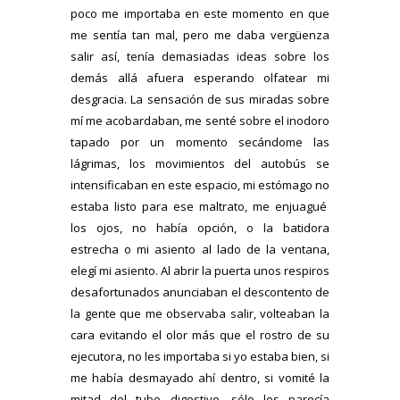
poco me importaba en este momento en que
me sentía tan mal, pero me daba vergüenza
salir así, tenía demasiadas ideas sobre los
demás allá afuera esperando olfatear mi
desgracia. La sensación de sus miradas sobre
mí me acobardaban, me senté sobre el inodoro
tapado por un momento secándome las
lágrimas, los movimientos del autobús se
intensificaban en este espacio, mi estómago no
estaba listo para ese maltrato, me enjuagué
los ojos, no había opción, o la batidora
estrecha o mi asiento al lado de la ventana,
elegí mi asiento. Al abrir la puerta unos respiros
desafortunados anunciaban el descontento de
la gente que me observaba salir, volteaban la
cara evitando el olor más que el rostro de su
ejecutora, no les importaba si yo estaba bien, si
me había desmayado ahí dentro, si vomité la
mitad del tubo digestivo, sólo les parecía