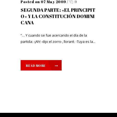
Posted on 07 May 2009
/
9
SEGUNDA PARTE: «EL PRINCIPIT
O» Y LA CONSTITUCIÓN DOMINI
CANA
“… Y cuando se fue acercando eI día de la
partida: -¡Ah! -dijo el zorro-, lloraré. -Tuya es la...
READ MORE